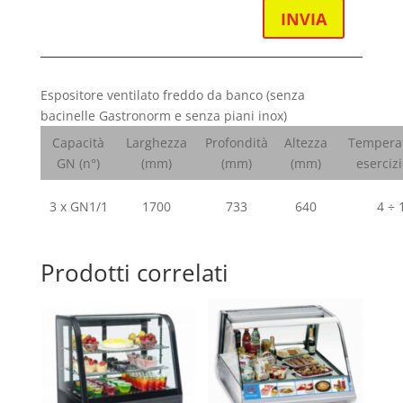
INVIA
Espositore ventilato freddo da banco (senza
bacinelle Gastronorm e senza piani inox)
Capacità
Larghezza
Profondità
Altezza
Temperat
GN (n°)
(mm)
(mm)
(mm)
esercizi
3 x GN1/1
1700
733
640
4 ÷ 
Prodotti correlati