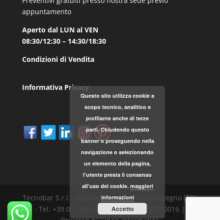
Preventivi gratuiti presso nostra sede previo
appuntamento
Aperto dal LUN al VEN
08:30/12:30 – 14:30/18:30
Condizioni di Vendita
Informativa Privacy
Questo sito utilizza cookie a
scopo tecnico, analitico e
profilante anche di terze
parti. Chiudendo questo
banner o proseguendo nella
navigazione o selezionando
un elemento della pagina,
l’utente presta il consenso
all’uso dei cookie.
maggiori
Tecnobar S.r.l. - Via Torino, 168 - 10093 Collegno (TO)
informazioni
Accetto
- Tel. +39.011.40.33.787 - P.IVA 04562790016 |