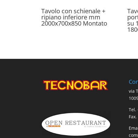
Tavolo con schienale +
Tav
ripiano inferiore mm
por
2000x700x850 Montato
su 
180
Con
via 
1009
Tel.
Fax.
Emai
comm