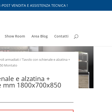
-POST VENDITA E ASSISTENZA TECNICA !
Show Room
Area Blog
Contatti
voli armadiati
/ Tavolo con schienale e alzatina +
850 Montato
nale e alzatina +
ore mm 1800x700x850