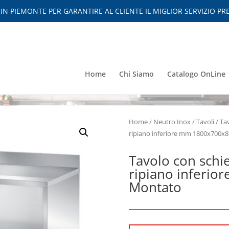
 PIEMONTE PER GARANTIRE AL CLIENTE IL MIGLIOR SERVIZIO PRE
Home
Chi Siamo
Catalogo OnLine
Home
/
Neutro Inox
/
Tavoli
/
Ta
ripiano inferiore mm 1800x700x
Tavolo con schie
ripiano inferi
Montato