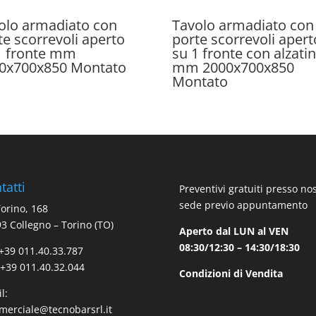
olo armadiato con
Tavolo armadiato con
te scorrevoli aperto
porte scorrevoli apert
1 fronte mm
su 1 fronte con alzati
0x700x850 Montato
mm 2000x700x850
Montato
tatti
Preventivi gratuiti presso no
sede previo appuntamento
Torino, 168
3 Collegno – Torino (TO)
Aperto dal LUN al VEN
08:30/12:30 – 14:30/18:30
 +39 011.40.33.787
 +39 011.40.32.044
Condizioni di Vendita
l:
erciale@tecnobarsrl.it