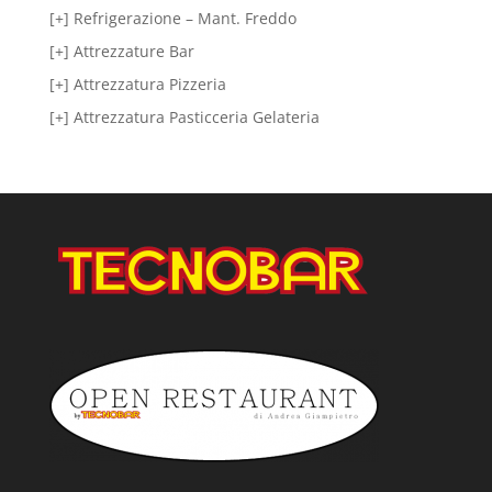
[+] Refrigerazione – Mant. Freddo
[+] Attrezzature Bar
[+] Attrezzatura Pizzeria
[+] Attrezzatura Pasticceria Gelateria