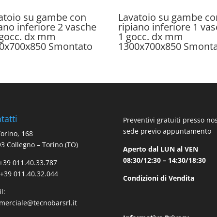
atoio su gambe con
Lavatoio su gambe co
iano inferiore 2 vasche
ripiano inferiore 1 vas
 gocc. dx mm
1 gocc. dx mm
0x700x850 Smontato
1300x700x850 Smont
tatti
Preventivi gratuiti presso no
sede previo appuntamento
Torino, 168
3 Collegno – Torino (TO)
Aperto dal LUN al VEN
08:30/12:30 – 14:30/18:30
 +39 011.40.33.787
 +39 011.40.32.044
Condizioni di Vendita
l:
erciale@tecnobarsrl.it