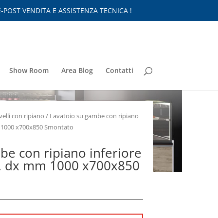
-POST VENDITA E ASSISTENZA TECNICA !
Show Room
Area Blog
Contatti
velli con ripiano
/ Lavatoio su gambe con ripiano
mm 1000 x700x850 Smontato
be con ripiano inferiore
cc. dx mm 1000 x700x850