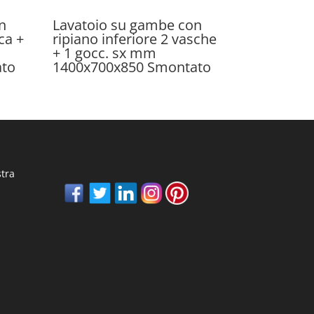
n
Lavatoio su gambe con
ca +
ripiano inferiore 2 vasche
+ 1 gocc. sx mm
ato
1400x700x850 Smontato
stra