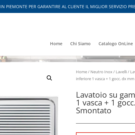
 PIEMONTE PER GARANTIRE AL CLIENTE IL MIGLIOR SERVIZIO PRE
Home
Chi Siamo
Catalogo OnLine
Home
/
Neutro Inox
/
Lavelli
/
La
inferiore 1 vasca + 1 gocc. dx 
Lavatoio su gam
1 vasca + 1 go
Smontato