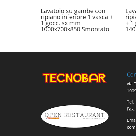
Lavatoio su gambe con
Lav
ripiano inferiore 1 vasca +
rip
1 gocc. sx mm
+ 1
1000x700x850 Smontato
140
Con
via 
1009
Tel.
Fax.
Emai
comm