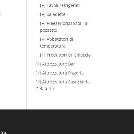
[+] Tavoli refrigerati
T
[+] Saladette
[+] Freezer orizzontali a
pozzetto
[+] Abbattitori di
temperatura
[+] Produttori Di Ghiaccio
[+] Attrezzature Bar
[+] Attrezzatura Pizzeria
[+] Attrezzatura Pasticceria
Gelateria
stra