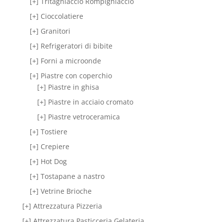
[+] Tritaghiaccio Rompighiaccio
[+] Cioccolatiere
[+] Granitori
[+] Refrigeratori di bibite
[+] Forni a microonde
[+] Piastre con coperchio
[+] Piastre in ghisa
[+] Piastre in acciaio cromato
[+] Piastre vetroceramica
[+] Tostiere
[+] Crepiere
[+] Hot Dog
[+] Tostapane a nastro
[+] Vetrine Brioche
[+] Attrezzatura Pizzeria
[+] Attrezzatura Pasticceria Gelateria